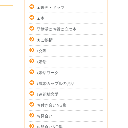
▲映画・ドラマ
▲本
▽婚活にお役に立つ本
★ご挨拶
♪交際
♪婚活
♪婚活ワーク
♪成婚カップルのお話
♪遠距離恋愛
お付き合いNG集
お見合い
お見合いNG集