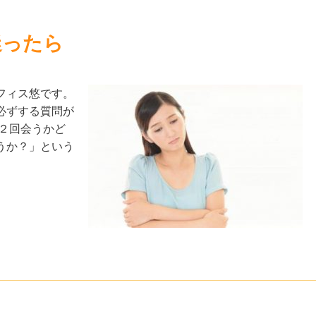
迷ったら
フィス悠です。
必ずする質問が
２回会うかど
うか？」という