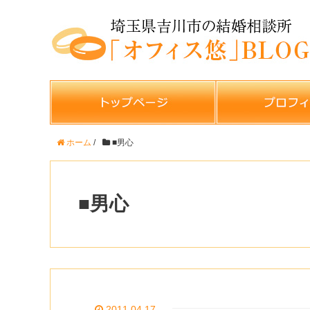
ホーム
/
■男心
■男心
2011.04.17