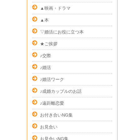
▲映画・ドラマ
▲本
▽婚活にお役に立つ本
★ご挨拶
♪交際
♪婚活
♪婚活ワーク
♪成婚カップルのお話
♪遠距離恋愛
お付き合いNG集
お見合い
お見合いNG集