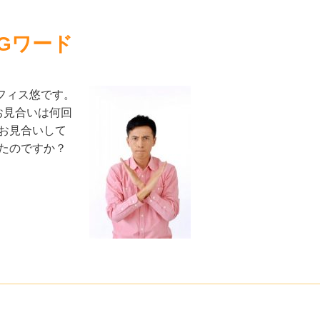
Gワード
フィス悠です。
お見合いは何回
お見合いして
たのですか？