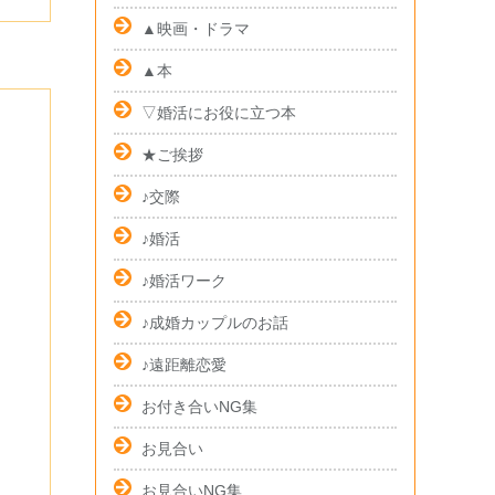
▲映画・ドラマ
▲本
▽婚活にお役に立つ本
★ご挨拶
♪交際
♪婚活
♪婚活ワーク
♪成婚カップルのお話
♪遠距離恋愛
お付き合いNG集
お見合い
お見合いNG集