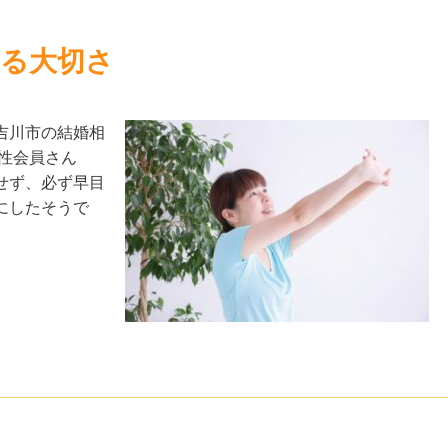
する大切さ
吉川市の結婚相
性会員さん
せず、必ず早目
にしたそうで