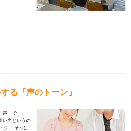
ルする「声のトーン」
「声」です。
良い声というの
トク。 そうは