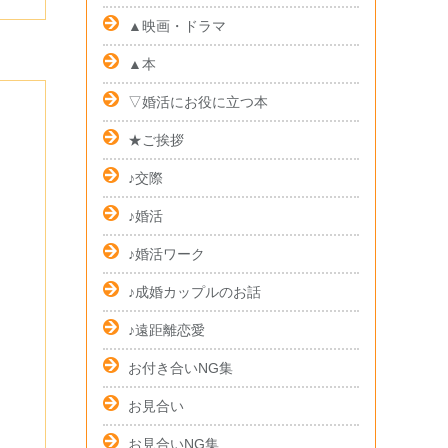
▲映画・ドラマ
▲本
▽婚活にお役に立つ本
★ご挨拶
♪交際
♪婚活
♪婚活ワーク
♪成婚カップルのお話
♪遠距離恋愛
お付き合いNG集
お見合い
お見合いNG集