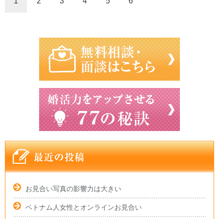
1
2
3
4
5
6
お見合い写真の影響力は大きい
ベトナム人女性とオンラインお見合い