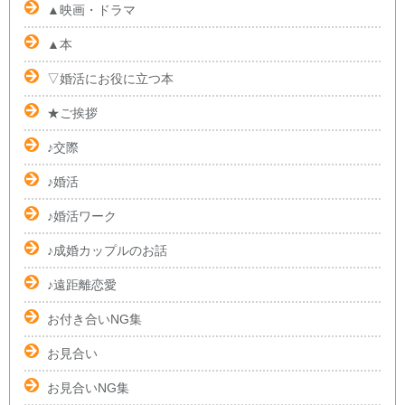
▲映画・ドラマ
▲本
▽婚活にお役に立つ本
★ご挨拶
♪交際
♪婚活
♪婚活ワーク
♪成婚カップルのお話
♪遠距離恋愛
お付き合いNG集
お見合い
お見合いNG集