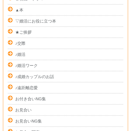
▲本
▽婚活にお役に立つ本
★ご挨拶
♪交際
♪婚活
♪婚活ワーク
♪成婚カップルのお話
♪遠距離恋愛
お付き合いNG集
お見合い
お見合いNG集