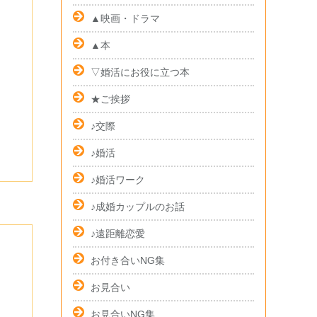
▲映画・ドラマ
▲本
▽婚活にお役に立つ本
★ご挨拶
♪交際
♪婚活
♪婚活ワーク
♪成婚カップルのお話
♪遠距離恋愛
お付き合いNG集
お見合い
お見合いNG集