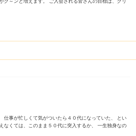
がグ～ンと増えます。 ご入会される皆さんの目標は、クリ
」
 仕事が忙しくて気がついたら４０代になっていた、 とい
えなくては、このまま５０代に突入するか、 一生独身なの