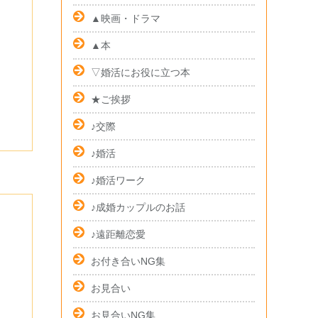
▲映画・ドラマ
▲本
▽婚活にお役に立つ本
★ご挨拶
♪交際
♪婚活
♪婚活ワーク
♪成婚カップルのお話
♪遠距離恋愛
お付き合いNG集
お見合い
お見合いNG集