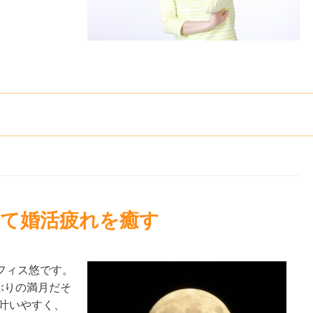
でて婚活疲れを癒す
フィス悠です。
ぶりの満月だそ
叶いやすく、