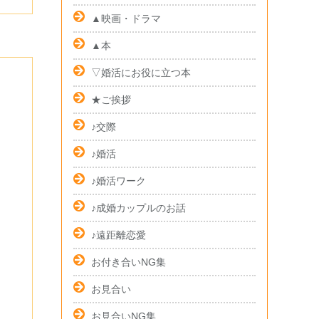
▲映画・ドラマ
▲本
▽婚活にお役に立つ本
★ご挨拶
♪交際
♪婚活
♪婚活ワーク
♪成婚カップルのお話
♪遠距離恋愛
お付き合いNG集
お見合い
お見合いNG集