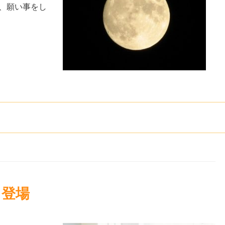
、願い事をし
も登場