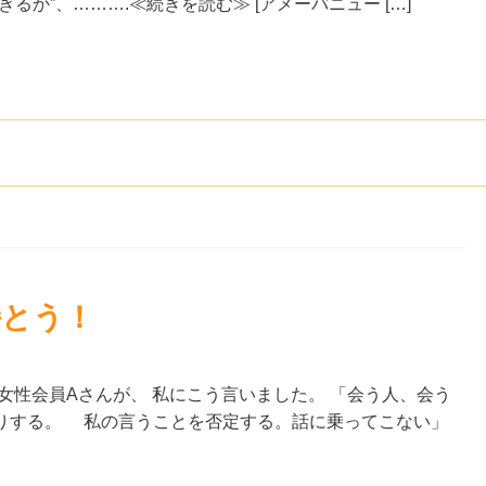
か”、……….≪続きを読む≫ [アメーバニュー […]
持とう！
女性会員Aさんが、 私にこう言いました。 「会う人、会う
りする。 私の言うことを否定する。話に乗ってこない」