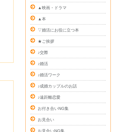
▲映画・ドラマ
▲本
▽婚活にお役に立つ本
★ご挨拶
♪交際
♪婚活
♪婚活ワーク
♪成婚カップルのお話
♪遠距離恋愛
お付き合いNG集
お見合い
お見合いNG集