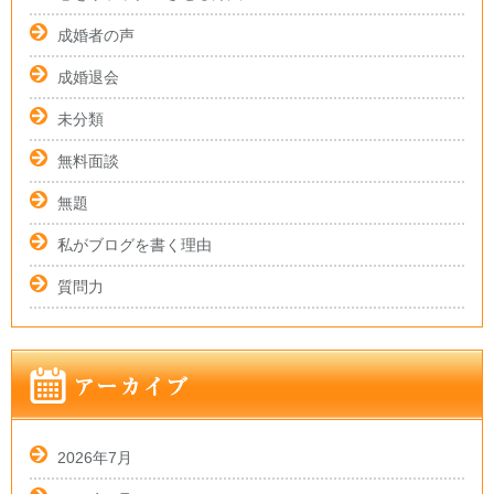
成婚者の声
成婚退会
未分類
無料面談
無題
私がブログを書く理由
質問力
2026年7月