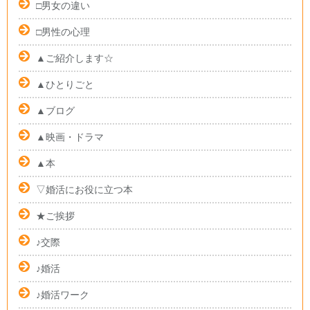
□男女の違い
□男性の心理
▲ご紹介します☆
▲ひとりごと
▲ブログ
▲映画・ドラマ
▲本
▽婚活にお役に立つ本
★ご挨拶
♪交際
♪婚活
♪婚活ワーク