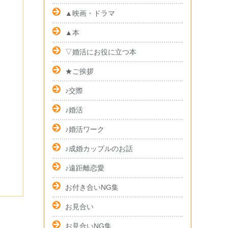
▲映画・ドラマ
▲本
▽婚活にお役に立つ本
★ご挨拶
♪交際
♪婚活
♪婚活ワーク
♪成婚カップルのお話
♪遠距離恋愛
お付き合いNG集
お見合い
お見合いNG集