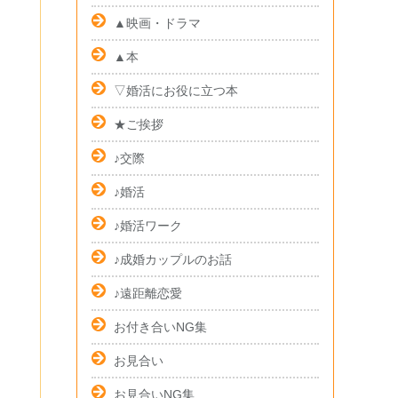
▲映画・ドラマ
▲本
▽婚活にお役に立つ本
★ご挨拶
♪交際
♪婚活
♪婚活ワーク
♪成婚カップルのお話
♪遠距離恋愛
お付き合いNG集
お見合い
お見合いNG集