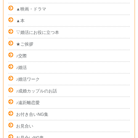
▲映画・ドラマ
▲本
▽婚活にお役に立つ本
★ご挨拶
♪交際
♪婚活
♪婚活ワーク
♪成婚カップルのお話
♪遠距離恋愛
お付き合いNG集
お見合い
お見合いNG集